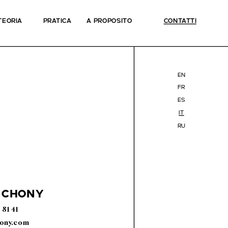
TEORIA
PRATICA
A PROPOSITO
CONTATTI
en
fr
es
it
ru
 chony
 81 41
hony.com