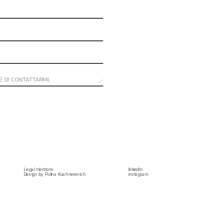
Legal m
entions
linkedin
Design by 
Polina Kushnerevich
instagram