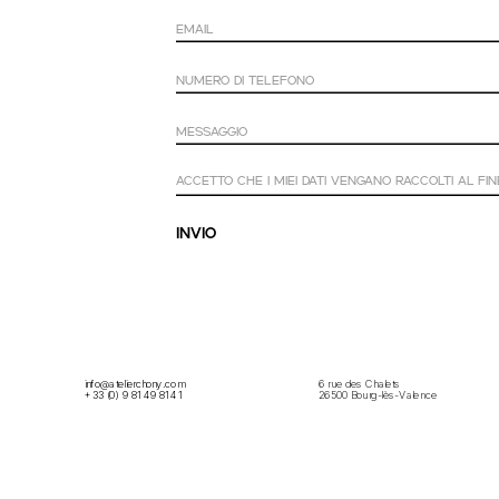
Accetto che i miei dati vengano raccolti al fine di contattarmi.
Invio
info@atelierchony.com
6 rue des Chalets
+33 (0) 9 81 49 81 41
26500 Bourg-lès-Valence